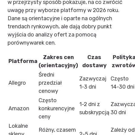
w przejrzysty sposób pokazuje, na co zwrócić
uwagę przy wyborze platformy w 2026 roku.
Dane są orientacyjne i oparte na ogólnych
trendach rynkowych, ale dają dobry punkt
wyjścia do analizy ofert za pomocą
porównywarek cen.
Zakres cen
Czas
Polityk
Platforma
(orientacyjny)
dostawy
zwrotó
Średni
Zazwyczaj
Często
Allegro
przedział
1-3 dni
14-30 dni
cenowy
Często
1-2 dni z
Zazwycza
Amazon
konkurencyjne
subskrypcją
30 dni
ceny
Lokalne
Różny, czasem
Zależy od
sklepy
2-5 dni