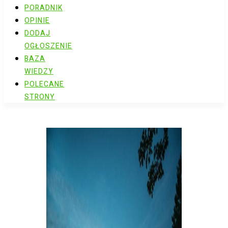
PORADNIK
OPINIE
DODAJ
OGŁOSZENIE
BAZA
WIEDZY
POLECANE
STRONY