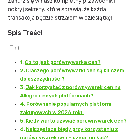
Zanurz się w nasz kompletny przewodnik i
odkryj sekrety, które sprawią, że każda
transakcja będzie strzałem w dziesiątkę!
Spis Treści
Co to jest porównywarka cen?
Dlaczego porównywarki cen są kluczem
do oszczędności?
Jak korzystać z porównywarek cen na
Allegro i innych platformach?
Porównanie popularnych platform
zakupowych w 2026 roku
Kiedy warto używać porównywarek cen?
Najczęstsze błędy przy korzystaniu z
porównywarek cen – czego unikać?