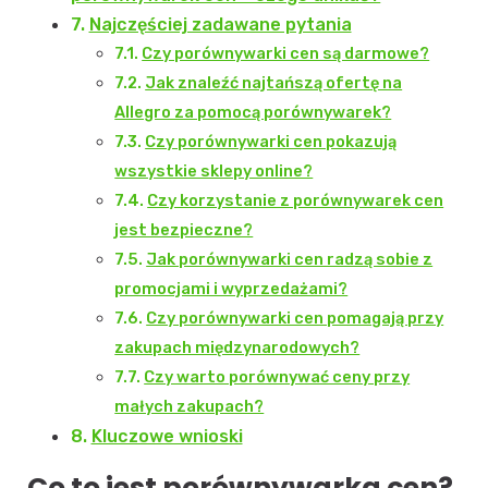
Najczęściej zadawane pytania
Czy porównywarki cen są darmowe?
Jak znaleźć najtańszą ofertę na
Allegro za pomocą porównywarek?
Czy porównywarki cen pokazują
wszystkie sklepy online?
Czy korzystanie z porównywarek cen
jest bezpieczne?
Jak porównywarki cen radzą sobie z
promocjami i wyprzedażami?
Czy porównywarki cen pomagają przy
zakupach międzynarodowych?
Czy warto porównywać ceny przy
małych zakupach?
Kluczowe wnioski
Co to jest porównywarka cen?