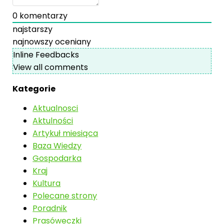
0
komentarzy
najstarszy
najnowszy
oceniany
Inline Feedbacks
View all comments
Kategorie
Aktualnosci
Aktulności
Artykuł miesiąca
Baza Wiedzy
Gospodarka
Kraj
Kultura
Polecane strony
Poradnik
Prasóweczki