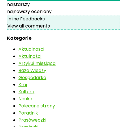
najstarszy
najnowszy
oceniany
Inline Feedbacks
View all comments
Kategorie
Aktualnosci
Aktulności
Artykuł miesiąca
Baza Wiedzy
Gospodarka
Kraj
Kultura
Nauka
Polecane strony
Poradnik
Prasóweczki