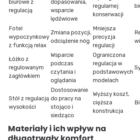
biurowe z
dopasowania,
regularnej
bi
regulacją
wsparcie
konserwacji
lędźwiowe
Fotel
Mniejsza
Zmiana pozycji,
R
wypoczynkowy
precyzja
odciążenie nóg
w
z funkcją relax
regulacji
Wsparcie
Ograniczona
Łóżko z
podczas
regulacja w
regulowanym
Sy
czytania i
podstawowych
zagłówkiem
oglądania
modelach
Dostosowanie
Wyższy koszt,
Stół z regulacją
do pracy na
cięższa
B
wysokości
stojąco i
konstrukcja
siedząco
Materiały i ich wpływ na
długotrwały komfort