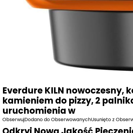
Everdure KILN nowoczesny, ko
kamieniem do pizzy, 2 palnik
uruchomienia w
Obserwuj
Dodano do Obserwowanych
Usunięto z Obse
Odkryj Nową Jakość Pieczenia