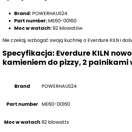
Brand:
POWERHAUS24
Part number:
‎ME60-00160
Moc w watach:
‎92 kilowatów
Nie czekaj, wzbogać swoją kuchnię o Everdure KILN i do
Specyfikacja:
Everdure KILN nowo
kamieniem do pizzy, 2 palnikami 
Brand
‎POWERHAUS24
Part number
‎ME60-00160
Moc w watach
‎92 kilowatts