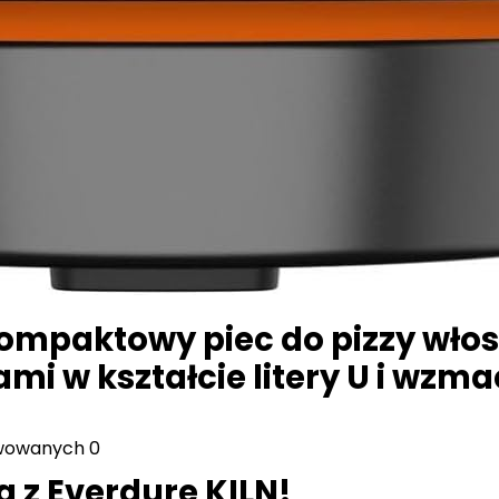
mpaktowy piec do pizzy włosk
ami w kształcie litery U i wz
rwowanych
0
 z Everdure KILN!