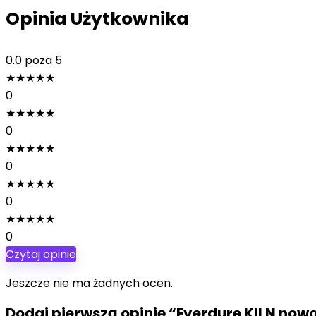
Opinia Użytkownika
0.0
poza 5
★
★
★
★
★
0
★
★
★
★
★
0
★
★
★
★
★
0
★
★
★
★
★
0
★
★
★
★
★
0
Czytaj opinie
Jeszcze nie ma żadnych ocen.
Dodaj pierwszą opinię “Everdure KILN now